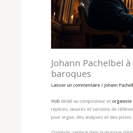
Johann Pachelbel à 
baroques
Laisser un commentaire
/
Johann Pachel
Hub
dédié au compositeur et
organiste
repères, œuvres et versions de référenc
pour orgue, des analyses et des pistes 
Contexte :
replacé dans la musique d’égli