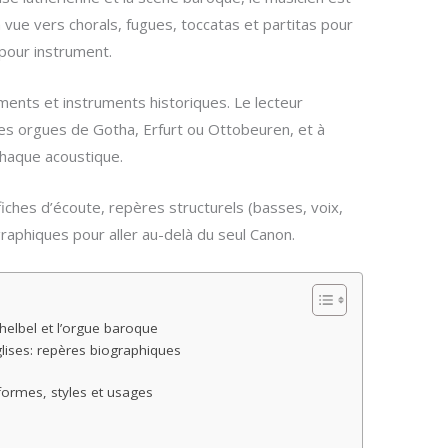
la vue vers chorals, fugues, toccatas et partitas pour
pour instrument.
ments et instruments historiques. Le lecteur
les orgues de Gotha, Erfurt ou Ottobeuren, et à
chaque acoustique.
iches d’écoute, repères structurels (basses, voix,
aphiques pour aller au-delà du seul Canon.
elbel et l’orgue baroque
glises: repères biographiques
formes, styles et usages