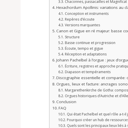
Chaconnes, passacailles et Magnificat
Hexachordum Apollinis: variations au cla
Conception et instruments
Repères d’écoute
Versions marquantes
Canon et Gigue en ré majeur: basse con
Structure
Basse continue et progression
Écoute, tempo et gigue
Réception et adaptations
Johann Pachelbel à l’orgue : jeux d’org
Écriture, registres et approche pratiq
Diapason et tempéraments
Discographie essentielle et comparée: o
Orgues, lieux et facture: ancrages sono
Margarethenkirche de Gotha: composit
Orgues historiques d’Autriche et d’All
Conclusion
FAQ
Qui était Pachelbel et quel rôle a-t-
Pourquoi créer un hub de ressources
Quels sont les principaux lieux liés à 