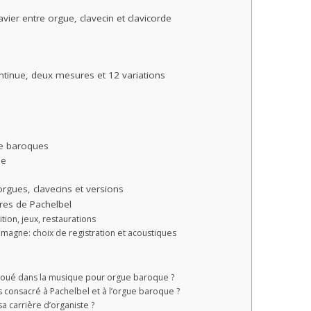
vier entre orgue, clavecin et clavicorde
tinue, deux mesures et 12 variations
ue baroques
ue
rgues, clavecins et versions
res de Pachelbel
ion, jeux, restaurations
emagne: choix de registration et acoustiques
il joué dans la musique pour orgue baroque ?
 consacré à Pachelbel et à l’orgue baroque ?
sa carrière d’organiste ?