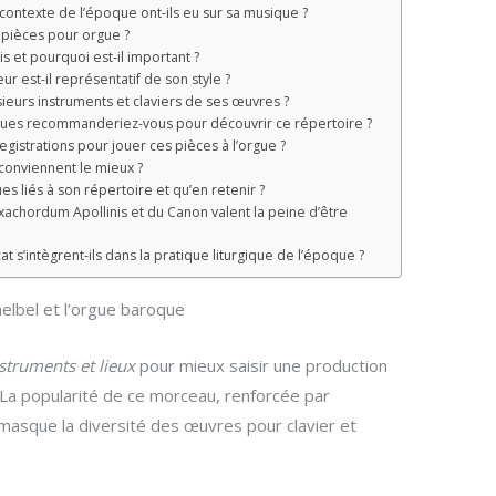
e contexte de l’époque ont-ils eu sur sa musique ?
 pièces pour orgue ?
s et pourquoi est-il important ?
 est-il représentatif de son style ?
usieurs instruments et claviers de ses œuvres ?
ques recommanderiez-vous pour découvrir ce répertoire ?
gistrations pour jouer ces pièces à l’orgue ?
onviennent le mieux ?
s liés à son répertoire et qu’en retenir ?
achordum Apollinis et du Canon valent la peine d’être
t s’intègrent-ils dans la pratique liturgique de l’époque ?
elbel et l’orgue baroque
nstruments et lieux
pour mieux saisir une production
 La popularité de ce morceau, renforcée par
 masque la diversité des œuvres pour clavier et