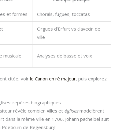
res et formes
Chorals, fugues, toccatas
et
Orgues d’Erfurt vs clavecin de
ville
e musicale
Analyses de basse et voix
nt citée, voir
le Canon en ré majeur
, puis explorez
glises: repères biographiques
ositeur révèle combien
villes
et
églises
modelèrent
t dans la même ville en 1706, johann pachelbel suit
m Poeticum de Regensburg.