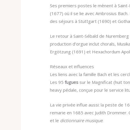
Ses premiers postes le mènent à Saint-É
(1677) où il se lie avec Ambrosius Bach. 
des séjours à Stuttgart (1690) et Gotha
Le retour à Saint-Sébald de Nuremberg
production d’orgue inclut chorals, Musi
Ergötzung (1691) et Hexachordum Apolli
Réseaux et influences
Les liens avec la famille Bach et les cerc
Les 95
fugues
sur le Magnificat (huit t
heavy pédale, conçue pour le service lit
La vie privée influe aussi: la peste de 
remarie en 1685 avec Judith Drommer.
et le
dictionnaire musique
.