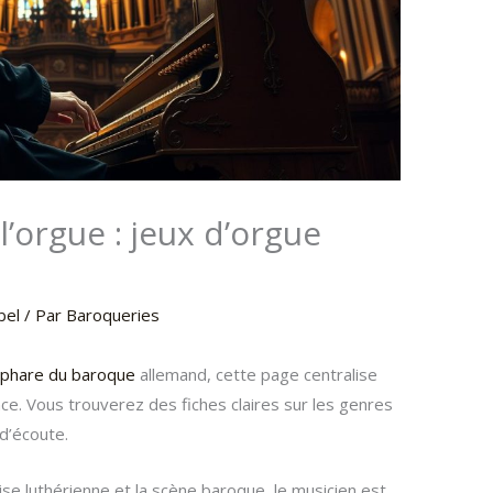
l’orgue : jeux d’orgue
bel
/ Par
Baroqueries
 phare du baroque
allemand, cette page centralise
e. Vous trouverez des fiches claires sur les genres
d’écoute.
se luthérienne et la scène baroque, le musicien est